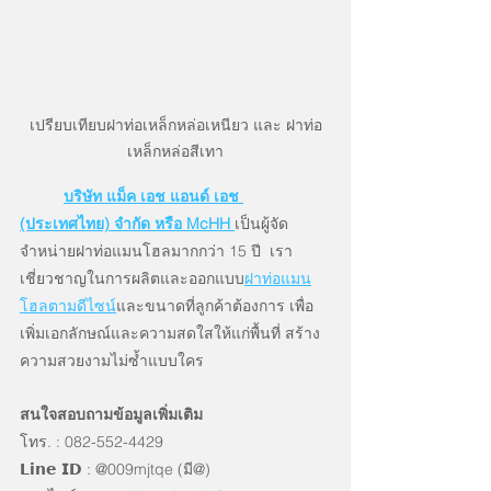
เปรียบเทียบฝาท่อเหล็กหล่อเหนียว และ ฝาท่อ
เหล็กหล่อสีเทา
บริษัท แม็ค เอช แอนด์ เอช 
(ประเทศไทย) จำกัด หรือ McHH
เป็นผู้จัด
จำหน่ายฝาท่อแมนโฮลมากกว่า 15 ปี  เรา
เชี่ยวชาญในการผลิตและออกแบบ
ฝาท่อแมน
โฮลตามดีไซน์
และขนาดที่ลูกค้าต้องการ เพื่อ
เพิ่มเอกลักษณ์และความสดใสให้แก่พื้นที่ สร้าง
ความสวยงามไม่ซ้ำแบบใคร
สนใจสอบถามข้อมูลเพิ่มเติม
โทร. : 082-552-4429
𝗟𝗶𝗻𝗲 𝗜𝗗 : @009mjtqe (มี@)