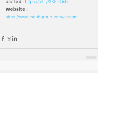
แอดไลน์ : 
https://bit.ly/3K8DQsb
𝗪𝗲𝗯𝘀𝗶𝘁𝗲 : 
https://www.mchhgroup.com/custom
Comments
Couldn’t Load Comments
It looks like there was a technical problem. Try
reconnecting or refreshing the page.
Refresh