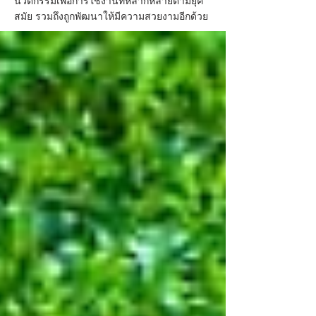
นวัตกรรมเพื่อการใช้งานที่หลากหลายตามยุค
สมัย รวมถึงถูกพัฒนาให้มีความสวยงามอีกด้วย