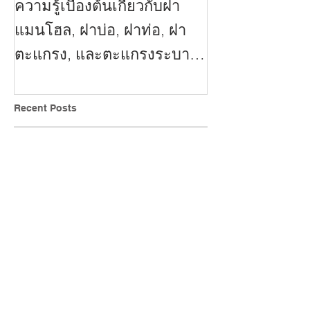
ความรู้เบื้องต้นเกี่ยวกับฝา
แมนโฮล, ฝาบ่อ, ฝาท่อ, ฝา
ตะแกรง, และตะแกรงระบาย
น้ำ ของ Mc H&H (Thailan
Recent Posts
ฝาท่อเหล็กหล่อเหนียว VS ฝา
ท่อเหล็กหล่อสีเทา ต่างกัน
อย่างไร?
ส่อง! คุณสมบัติในการรับ
โหลดน้ำหนักของฝาท่อ
3 เหตุผล ที่คุณควรเลือกใช้
ฝาแมนโฮลหรือฝาสีเหล็ก
หล่อเหนียว