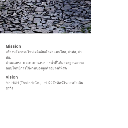
Mission
สร้างนวัตกรรมใหม่ ผลิตสินค้าฝาแมนโฮล, ฝาท่อ, ฝา
บ่อ,
ฝาตะแกรง, และตะแกรงระบายน้ำที่ได้มาตรฐานสากล
ตอบโจทย์การใช้งานของลูกค้าอย่างดีที่สุด
Vision
Mc H&H (Thailnd) Co., Ltd. มีวิสัยทัศน์ในการดำเนิน
ธุรกิจ
เกี่ยวกับ ฝาแมนโฮล, ฝาท่อ, ฝาบ่อ, ฝาตะแกรง และ
ตะแกรงระบายน้ำอย่างมืออาชีพ สู่การเป็นผู้นำด้าน
Sewage System ของประเทศไทย
Goal
นอกเหนือจากการนำเสนอสินค้าฝาแมนโฮล, ฝาท่อ, ฝา
บ่อ,